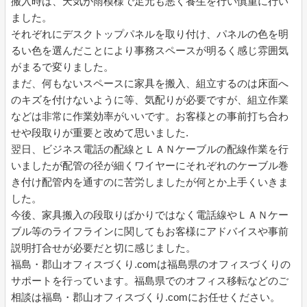
搬入時は、天気が雨模様で足元も悪く養生を行い慎重に行い
ました。
それぞれにデスクトップパネルを取り付け、パネルの色を明
るい色を選んだことにより事務スペースが明るく感じ雰囲気
がまるで変りました。
まだ、何もないスペースに家具を搬入、組立するのは床面へ
のキズを付けないように等、気配りが必要ですが、組立作業
などは非常に作業効率がいいです。お客様との事前打ち合わ
せや段取りが重要と改めて思いました.
翌日、ビジネス電話の配線とＬＡＮケーブルの配線作業を行
いましたが配管の径が細くワイヤーにそれぞれのケーブル巻
き付け配管内を通すのに苦労しましたが何とか上手くいきま
した。
今後、家具搬入の段取りばかりではなく電話線やＬＡＮケー
ブル等のライフラインに関してもお客様にアドバイスや事前
説明打合せが必要だと切に感じました。
福島・郡山オフィスづくり.comは福島県のオフィスづくりの
サポートを行っています。福島県でのオフィス移転などのご
相談は福島・郡山オフィスづくり.comにお任せください。